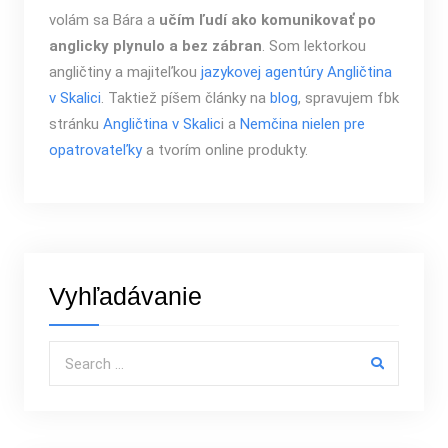
volám sa Bára a
učím ľudí ako komunikovať po
anglicky plynulo a bez zábran
. Som lektorkou
angličtiny a majiteľkou
jazykovej agentúry Angličtina
v Skalici
. Taktiež píšem články na
blog
, spravujem fbk
stránku
Angličtina v Skalic
i a
Nemčina nielen pre
opatrovateľky
a tvorím online produkty.
Vyhľadávanie
Search for: