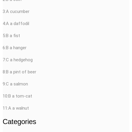
3:A cucumber
4:A a daffodil
5:B a fist
6:B a hanger
7:C a hedgehog
8:B a pint of beer
9:C a salmon
10:B a tom-cat
11:A a walnut
Categories