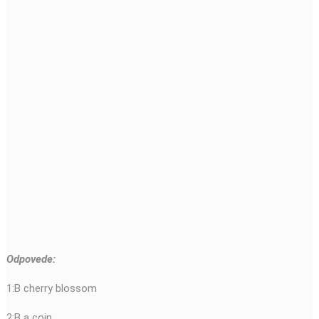
Odpovede:
1:B cherry blossom
2:B a coin