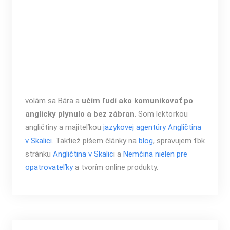
volám sa Bára a
učím ľudí ako komunikovať po
anglicky plynulo a bez zábran
. Som lektorkou
angličtiny a majiteľkou
jazykovej agentúry Angličtina
v Skalici
. Taktiež píšem články na
blog
, spravujem fbk
stránku
Angličtina v Skalic
i a
Nemčina nielen pre
opatrovateľky
a tvorím online produkty.