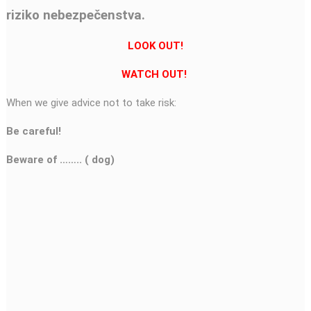
riziko nebezpečenstva.
LOOK OUT!
WATCH OUT!
When we give advice not to take risk:
Be careful!
Beware of …….. ( dog)