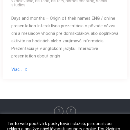
vzdelávanie
,
história
,
history
,
homeschooling
,
social
studies
Days and months – Origin of their names ENG / online
presentation Interaktívna prezentácia o pôvode názvu
dní a mesiacov vhodná pre domškolákov, ako doplnková
aktivita na hodinách alebo zaujímavá informácia.
Prezentácia je v anglickom jazyku. Interactive
presentation about origin
Viac …
Tento web používá k poskytování služeb, personalizaci
reklam a analýze návštěvnosti soubory cookie. Používáním