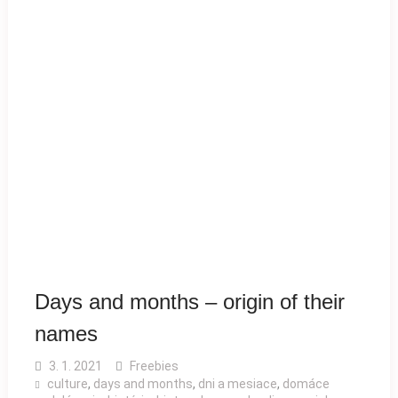
Days and months – origin of their
names
3. 1. 2021
Freebies
culture
,
days and months
,
dni a mesiace
,
domáce