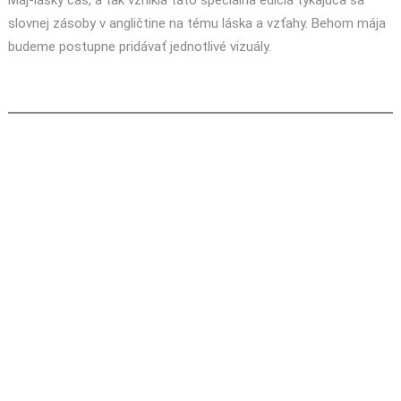
Máj-lásky čas, a tak vznikla táto špeciálna edícia týkajúca sa
slovnej zásoby v angličtine na tému láska a vzťahy. Behom mája
budeme postupne pridávať jednotlivé vizuály.