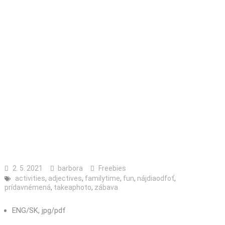
2. 5. 2021
barbora
Freebies
activities
,
adjectives
,
familytime
,
fun
,
nájdiaodfoť
,
prídavnémená
,
takeaphoto
,
zábava
ENG/SK, jpg/pdf