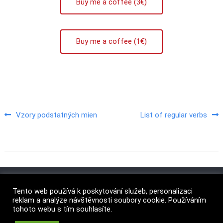
Buy me a coffee (3€)
Buy me a coffee (1€)
Vzory podstatných mien
List of regular verbs
Navigace pro příspěvek
Tento web používá k poskytování služeb, personalizaci
reklam a analýze návštěvnosti soubory cookie. Používáním
tohoto webu s tím souhlasíte.
Copyright © 2026
Angličtina v Skalici
. All rights reserved.