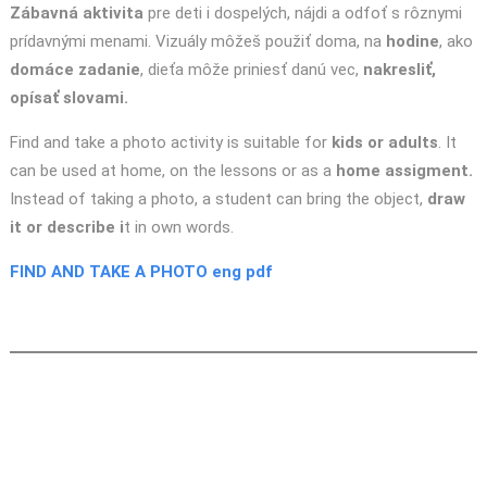
Zábavná aktivita
pre deti i dospelých, nájdi a odfoť s rôznymi
prídavnými menami. Vizuály môžeš použiť doma, na
hodine
, ako
domáce zadanie
, dieťa môže priniesť danú vec,
nakresliť,
opísať slovami.
Find and take a photo activity is suitable for
kids or adults
. It
can be used at home, on the lessons or as a
home assigment.
Instead of taking a photo, a student can bring the object,
draw
it or describe i
t in own words.
FIND AND TAKE A PHOTO eng pdf