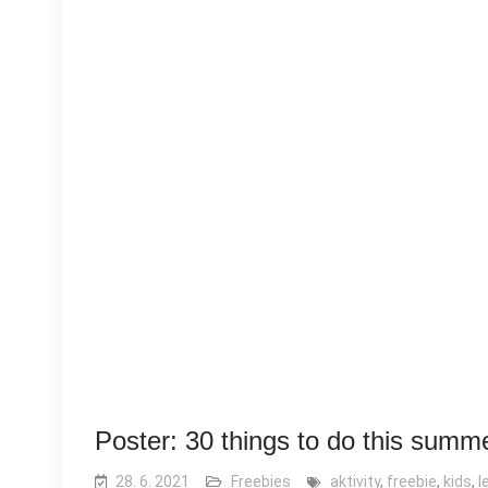
Poster: 30 things to do this summ
28. 6. 2021
Freebies
aktivity
,
freebie
,
kids
,
l