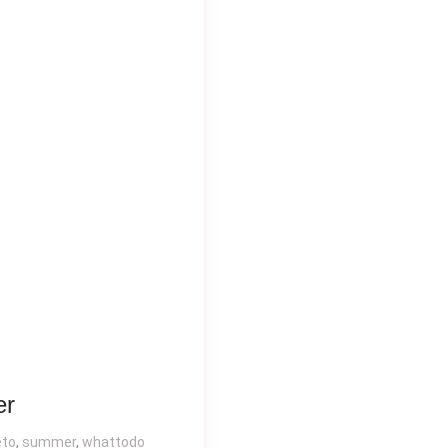
er
eto
,
summer
,
whattodo