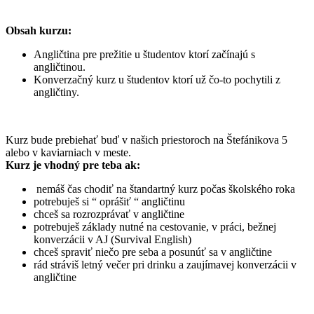
Obsah kurzu:
Angličtina pre prežitie u študentov ktorí začínajú s
angličtinou.
Konverzačný kurz u študentov ktorí už čo-to pochytili z
angličtiny.
Kurz bude prebiehať buď v našich priestoroch na Štefánikova 5
alebo v kaviarniach v meste.
Kurz je vhodný pre teba ak:
nemáš čas chodiť na štandartný kurz počas školského roka
potrebuješ si “ oprášiť “ angličtinu
chceš sa rozrozprávať v angličtine
potrebuješ základy nutné na cestovanie, v práci, bežnej
konverzácii v AJ (Survival English)
chceš spraviť niečo pre seba a posunúť sa v angličtine
rád stráviš letný večer pri drinku a zaujímavej konverzácii v
angličtine