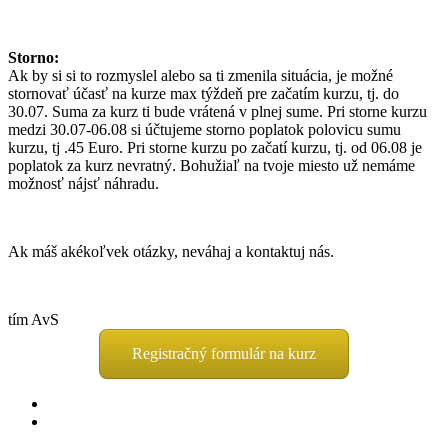
Storno:
Ak by si si to rozmyslel alebo sa ti zmenila situácia, je možné
stornovať účasť na kurze max týždeň pre začatím kurzu, tj. do
30.07. Suma za kurz ti bude vrátená v plnej sume. Pri storne kurzu
medzi 30.07-06.08 si účtujeme storno poplatok polovicu sumu
kurzu, tj .45 Euro. Pri storne kurzu po začatí kurzu, tj. od 06.08 je
poplatok za kurz nevratný. Bohužiaľ na tvoje miesto už nemáme
možnosť nájsť náhradu.
Ak máš akékoľvek otázky, neváhaj a kontaktuj nás.
tím AvS
Registračný formulár na kurz