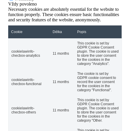
Vždy povoleno
Necessary cookies are absolutely essential for the website to
function properly. These cookies ensure basic functionalities
and security features of the website, anonymously.
Cookie
Délka
Popis
This cookie is set by
GDPR Cookie Consent
cookielawinfo-
plugin. The cookie is used
11 months
checbox-analytics
to store the user consent
for the cookies in the
category "Analytics".
The cookie is set by
GDPR cookie consent to
cookielawinfo-
11 months
record the user consent
checbox-functional
for the cookies in the
category "Functional".
This cookie is set by
GDPR Cookie Consent
cookielawinfo-
plugin. The cookie is used
11 months
checbox-others
to store the user consent
for the cookies in the
category "Other.
This cookie is set by