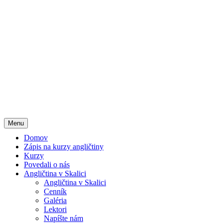
Menu
Domov
Zápis na kurzy angličtiny
Kurzy
Povedali o nás
Angličtina v Skalici
Angličtina v Skalici
Cenník
Galéria
Lektori
Napíšte nám