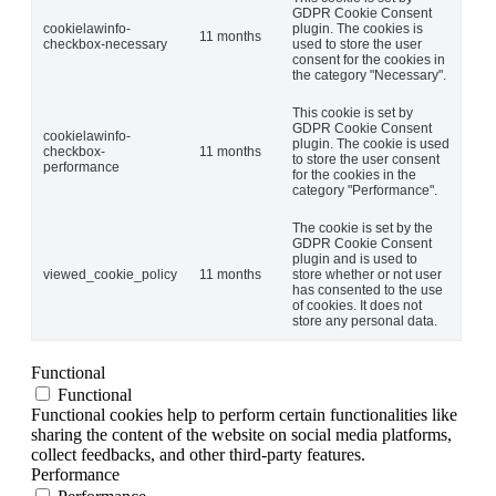
GDPR Cookie Consent
cookielawinfo-
plugin. The cookies is
11 months
checkbox-necessary
used to store the user
consent for the cookies in
the category "Necessary".
This cookie is set by
GDPR Cookie Consent
cookielawinfo-
plugin. The cookie is used
checkbox-
11 months
to store the user consent
performance
for the cookies in the
category "Performance".
The cookie is set by the
GDPR Cookie Consent
plugin and is used to
viewed_cookie_policy
11 months
store whether or not user
has consented to the use
of cookies. It does not
store any personal data.
Functional
Functional
Functional cookies help to perform certain functionalities like
sharing the content of the website on social media platforms,
collect feedbacks, and other third-party features.
Performance