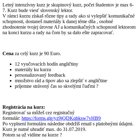
Letný intenzívny kurz je skupinový kurz, počet študentov je max 6-
7. Kurz bude viesť slovenský lektor.
V rámci kurzu získaš rôzne tipy a rady ako si vylepšiť komunikačné
schopnosti, dostaneš materiály k danej téme dňa , osobné
zhodnotenie tvojej úrovne AJ a komunikačných schopností lektorom
na konci kurzu a rady na čom by sa dalo ešte zapracovať.
Cena
za celý kurz je 90 Euro.
12 vyučovacích hodín angličtiny
materiály ku kurzu
personalizovaný feedback
množstvo rád a tipov ako sa zlepšiť v angličtine
príjemne strávený čas so skvelými ľuďmi ?
Registrácia na kurz:
Registrovať sa môžeš cez registračný
formulár:
https://forms.gle/yz9jQDKqhksw7vHB9
Po vyplnení formuláru následne obdržíš email s platobnými údajmi.
Kurz je nutné uhradiť max. do 31.07.2019.
Potom sa už vidíme na kurze ?